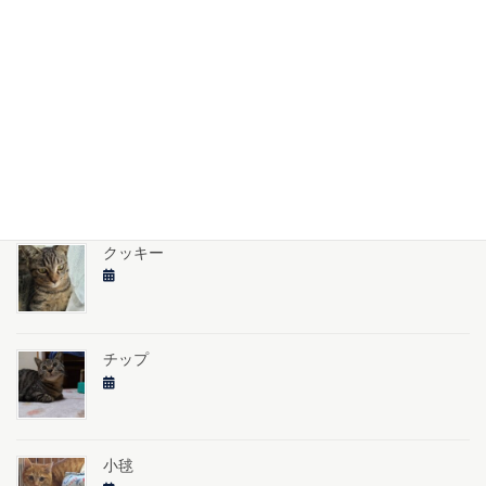
みみ
小花（このか）
クッキー
チップ
小毬